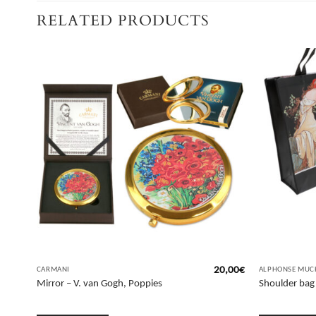
RELATED PRODUCTS
5,00
€
20,00
€
CARMANI
ALPHONSE MUC
Mirror – V. van Gogh, Poppies
Shoulder bag