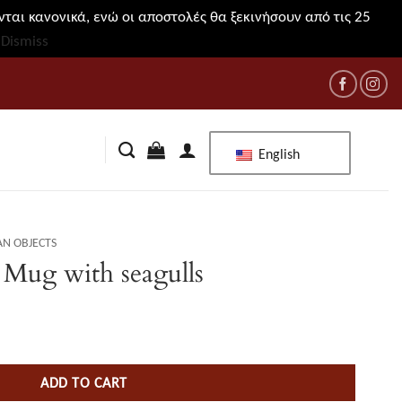
ται κανονικά, ενώ οι αποστολές θα ξεκινήσουν από τις 25
!
Dismiss
English
AN OBJECTS
 Mug with seagulls
ADD TO CART