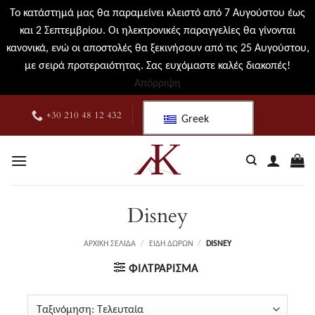
Το κατάστημά μας θα παραμείνει κλειστό από 7 Αυγούστου έως
και 2 Σεπτεμβρίου. Οι ηλεκτρονικές παραγγελίες θα γίνονται
κανονικά, ενώ οι αποστολές θα ξεκινήσουν από τις 25 Αυγούστου,
με σειρά προτεραιότητας. Σας ευχόμαστε καλές διακοπές!
Απόρριψη
Μετάβαση
+30 210 48 12 432
Greek
στο
περιεχόμενο
Disney
ΑΡΧΙΚΉ ΣΕΛΊΔΑ
/
ΕΊΔΗ ΔΏΡΩΝ
/
DISNEY
ΦΙΛΤΡΆΡΙΣΜΑ