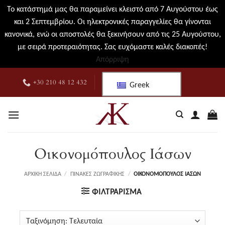
Το κατάστημά μας θα παραμείνει κλειστό από 7 Αυγούστου έως
και 2 Σεπτεμβρίου. Οι ηλεκτρονικές παραγγελίες θα γίνονται
κανονικά, ενώ οι αποστολές θα ξεκινήσουν από τις 25 Αυγούστου,
με σειρά προτεραιότητας. Σας ευχόμαστε καλές διακοπές!
Απόρριψη
Μετάβαση
+30 210 48 12 432
Greek
στο
περιεχόμενο
Οικονομόπουλος Ιάσων
ΑΡΧΙΚΉ ΣΕΛΊΔΑ
/
ΠΊΝΑΚΕΣ ΖΩΓΡΑΦΙΚΉΣ
/
ΟΙΚΟΝΟΜΌΠΟΥΛΟΣ ΙΆΣΩΝ
ΦΙΛΤΡΆΡΙΣΜΑ