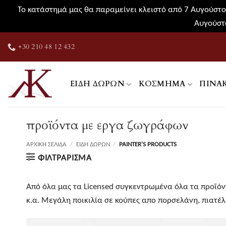
Το κατάστημά μας θα παραμείνει κλειστό από 7 Αυγούστου
Αυγούστο
Μετάβαση
+30 210 48 12 432
στο
περιεχόμενο
ΕΊΔΗ ΔΏΡΩΝ
ΚΌΣΜΗΜΑ
ΠΊΝΑ
προϊόντα με εργα ζωγράφων
ΑΡΧΙΚΉ ΣΕΛΊΔΑ
/
ΕΊΔΗ ΔΏΡΩΝ
/
PAINTER'S PRODUCTS
ΦΙΛΤΡΆΡΙΣΜΑ
Από όλα μας τα Licensed συγκεντρωμένα όλα τα προϊόν
κ.α. Μεγάλη ποικιλία σε κούπες απο πορσελάνη, πιατέλε