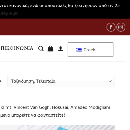
ται κανονικά, ενώ οι αποστολές θα ξεκινήσουν από τις 25
Απόρριψη
ΕΠΙΚΟΙΝΩΝΊΑ
Greek
Sorted
α
by
latest
limt, Vincent Van Gogh, Hokusai, Amadeo Modigliani
είμενο μπορείτε να φανταστείτε!