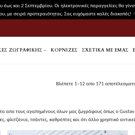
 έως και 2 Σεπτεμβρίου. Οι ηλεκτρονικές παραγγελίες θα γίνον
υ, με σειρά προτεραιότητας. Σας ευχόμαστε καλές διακοπές!
ΚΕΣ ΖΩΓΡΑΦΙΚΉΣ
ΚΟΡΝΊΖΕΣ
ΣΧΕΤΙΚΑ ΜΕ ΕΜΑΣ
Βλέπετε 1–12 απο 171 αποτέλεσματ
τα απο τους αγαπημένους όλων μας ζωγράφους όπως ο Gustav K
ς, φλιτζάνια, τσάντες, καθρέπτες και ότι άλλο χρηστικό αντικ