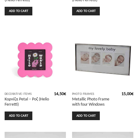
ADD TO CART
ADD TO CART
14,50
€
15,00
€
DECORATIVE ITEMS
PHOTO FRAMES
Κορνίζα Petal – Ροζ (Helio
Metallic Photo Frame
Ferretti)
with four Windows
ADD TO CART
ADD TO CART