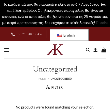
Το κατάστημά μας θα παραμείνει κλειστό από 7 Αυγούστου έως
και 2 Σεπτεμβρίου. Οι ηλεκτρονικές παραγγελίες θα γίνονται
κανονικά, ενώ οι αποστολές θα ξεκινήσουν από τις 25 Αυγούστου,
με σειρά προτεραιότητας. Σας ευχόμαστε καλές διακοπές!
Dismiss
Skip
+30 210 48 12 432
English
to
content
Uncategorized
HOME
/
UNCATEGORIZED
FILTER
No products were found matching your selection.