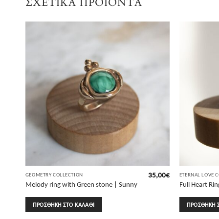
ΣΧΕΤΙΚΆ ΠΡΟΪΌΝΤΑ
4,00
€
35,00
€
GEOMETRY COLLECTION
ETERNAL LOVE 
Melody ring with Green stone | Sunny
Full Heart Ri
Designs
ΠΡΟΣΘΉΚΗ ΣΤΟ ΚΑΛΆΘΙ
ΠΡΟΣΘΉΚΗ 