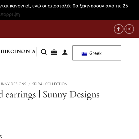
ται κανονικά, ενώ οι αποστολές θα ξεκινήσουν από τις 25
Απόρριψη
ΕΠΙΚΟΙΝΩΝΊΑ
Greek
UNNY DESIGNS
/
SPIRAL COLLECTION
ud earrings | Sunny Designs
ς