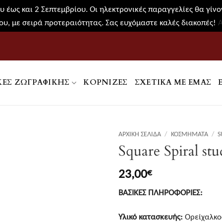
 έως και 2 Σεπτεμβρίου. Οι ηλεκτρονικές παραγγελίες θα γίνον
υ, με σειρά προτεραιότητας. Σας ευχόμαστε καλές διακοπές!
ΚΕΣ ΖΩΓΡΑΦΙΚΉΣ
ΚΟΡΝΊΖΕΣ
ΣΧΕΤΙΚΑ ΜΕ ΕΜΑΣ
ΑΡΧΙΚΉ ΣΕΛΊΔΑ
/
ΚΟΣΜΉΜΑΤΑ
/
S
Square Spiral st
23,00
€
ΒΑΣΙΚΕΣ ΠΛΗΡΟΦΟΡΙΕΣ:
Υλικό κατασκευής:
Ορείχαλκο