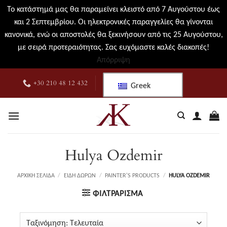
Το κατάστημά μας θα παραμείνει κλειστό από 7 Αυγούστου έως
και 2 Σεπτεμβρίου. Οι ηλεκτρονικές παραγγελίες θα γίνονται
κανονικά, ενώ οι αποστολές θα ξεκινήσουν από τις 25 Αυγούστου,
με σειρά προτεραιότητας. Σας ευχόμαστε καλές διακοπές!
Απόρριψη
Μετάβαση
+30 210 48 12 432
Greek
στο
περιεχόμενο
Hulya Ozdemir
ΑΡΧΙΚΉ ΣΕΛΊΔΑ
/
ΕΊΔΗ ΔΏΡΩΝ
/
PAINTER'S PRODUCTS
/
HULYA OZDEMIR
ΦΙΛΤΡΆΡΙΣΜΑ