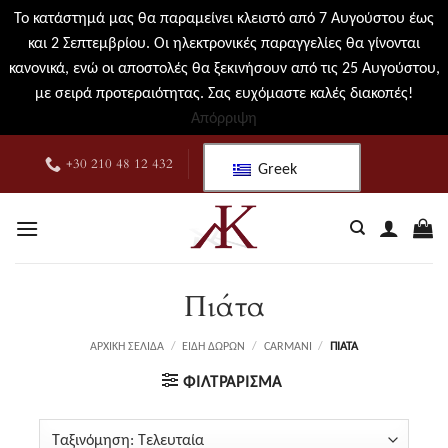
Το κατάστημά μας θα παραμείνει κλειστό από 7 Αυγούστου έως
και 2 Σεπτεμβρίου. Οι ηλεκτρονικές παραγγελίες θα γίνονται
κανονικά, ενώ οι αποστολές θα ξεκινήσουν από τις 25 Αυγούστου,
με σειρά προτεραιότητας. Σας ευχόμαστε καλές διακοπές!
Απόρριψη
Μετάβαση
+30 210 48 12 432
Greek
στο
περιεχόμενο
Πιάτα
ΑΡΧΙΚΉ ΣΕΛΊΔΑ
/
ΕΊΔΗ ΔΏΡΩΝ
/
CARMANI
/
ΠΙΆΤΑ
ΦΙΛΤΡΆΡΙΣΜΑ