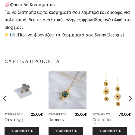
Φροντίδα Κοσμημάτων
Για να διατηρήσεις τα κοσμήματά σου λαμπερά και όμορφα για
πολύ καιρό, δες τις αναλυτικές οδηγίες φροντίδας ανά υλικό στο
blog μας:
[Πώς να Φροντίζεις τα Κοσμήματά σου Sunny Designs]
ΣΧΕΤΙΚΆ ΠΡΟΪΌΝΤΑ
25,00
€
35,00
€
70,00
€
ETERNAL LOVE COLLECTION
GEOMETRY COLLECTION
ΚΟΣΜΉΜΑΤΑ
Cross ring |
Harmony
Gold-plated
Sunny
necklace
Silver 925
Designs
with
earrings
ΠΡΟΣΘΉΚΗ ΣΤΟ
ΠΡΟΣΘΉΚΗ ΣΤΟ
ΠΡΟΣΘΉΚΗ ΣΤΟ