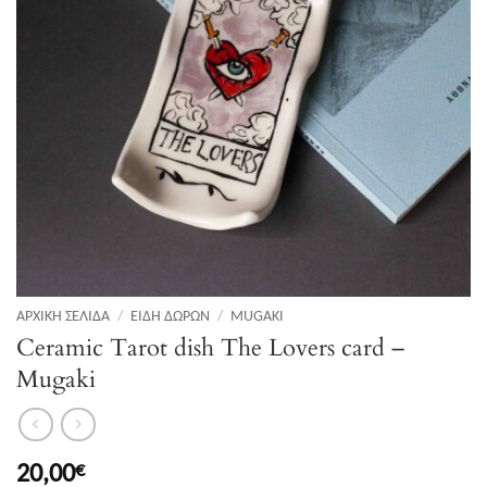
ΑΡΧΙΚΉ ΣΕΛΊΔΑ
/
ΕΊΔΗ ΔΏΡΩΝ
/
MUGAKI
Ceramic Τarot dish The Lovers card –
Mugaki
20,00
€