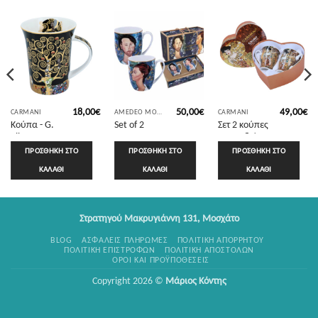
18,00
€
50,00
€
49,00
€
CARMANI
AMEDEO MODIGLIANI
CARMANI
Κούπα - G.
Set of 2
Σετ 2 κούπες
Klimt, Το
mugs – A.
σε καρδιά –
δέντρο της
Modigliani,
G. Klimt,
ΠΡΟΣΘΉΚΗ ΣΤΟ
ΠΡΟΣΘΉΚΗ ΣΤΟ
ΠΡΟΣΘΉΚΗ ΣΤΟ
ζωής
Lunia &
Adele Bloch-
ΚΑΛΆΘΙ
ΚΑΛΆΘΙ
ΚΑΛΆΘΙ
Leopold
Bauer
Στρατηγού Μακρυγιάννη 131, Μοσχάτο
BLOG
ΑΣΦΑΛΕΊΣ ΠΛΗΡΩΜΈΣ
ΠΟΛΙΤΙΚΉ ΑΠΟΡΡΉΤΟΥ
ΠΟΛΙΤΙΚΉ ΕΠΙΣΤΡΟΦΏΝ
ΠΟΛΙΤΙΚΉ ΑΠΟΣΤΟΛΏΝ
ΌΡΟΙ ΚΑΙ ΠΡΟΫΠΟΘΈΣΕΙΣ
Copyright 2026 ©
Μάριος Κόντης