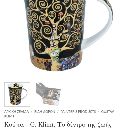
ΑΡΧΙΚΉ ΣΕΛΊΔΑ
/
ΕΊΔΗ ΔΏΡΩΝ
/
PAINTER'S PRODUCTS
/
GUSTAV
KLIMT
Κούπα - G. Klimt, Το δέντρο της ζωής