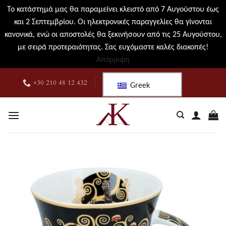
Το κατάστημά μας θα παραμείνει κλειστό από 7 Αυγούστου έως
και 2 Σεπτεμβρίου. Οι ηλεκτρονικές παραγγελίες θα γίνονται
κανονικά, ενώ οι αποστολές θα ξεκινήσουν από τις 25 Αυγούστου,
με σειρά προτεραιότητας. Σας ευχόμαστε καλές διακοπές!
Απόρριψη
Μετάβαση
+30 210 48 12 432
Greek
στο
περιεχόμενο