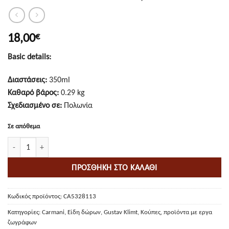
18,00
€
Basic details:
Διαστάσεις:
350ml
Καθαρό βάρος:
0.29 kg
Σχεδιασμένο σε:
Πολωνία
Σε απόθεμα
Mug - G. Klimt, The Tree of Life ποσότητα
ΠΡΟΣΘΉΚΗ ΣΤΟ ΚΑΛΆΘΙ
Κωδικός προϊόντος:
CA5328113
Κατηγορίες:
Carmani
,
Είδη δώρων
,
Gustav Klimt
,
Κούπες
,
προϊόντα με εργα
ζωγράφων