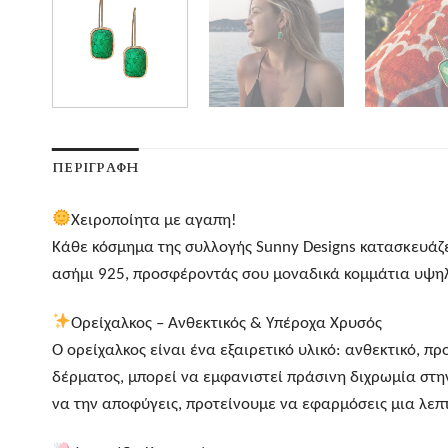
ΠΕΡΙΓΡΑΦΉ
Χειροποίητα με αγαπη!
Κάθε κόσμημα της συλλογής Sunny Designs κατασκευάζετ
ασήμι 925, προσφέροντάς σου μοναδικά κομμάτια υψηλή
Ορείχαλκος – Ανθεκτικός & Υπέροχα Χρυσός
Ο ορείχαλκος είναι ένα εξαιρετικό υλικό: ανθεκτικό, πρ
δέρματος, μπορεί να εμφανιστεί πράσινη διχρωμία στη
να την αποφύγεις, προτείνουμε να εφαρμόσεις μια λε