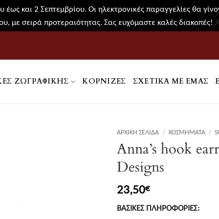
 έως και 2 Σεπτεμβρίου. Οι ηλεκτρονικές παραγγελίες θα γίνον
υ, με σειρά προτεραιότητας. Σας ευχόμαστε καλές διακοπές!
ΚΕΣ ΖΩΓΡΑΦΙΚΉΣ
ΚΟΡΝΊΖΕΣ
ΣΧΕΤΙΚΑ ΜΕ ΕΜΑΣ
ΑΡΧΙΚΉ ΣΕΛΊΔΑ
/
ΚΟΣΜΉΜΑΤΑ
/
S
Anna’s hook earr
Designs
23,50
€
ΒΑΣΙΚΕΣ ΠΛΗΡΟΦΟΡΙΕΣ: