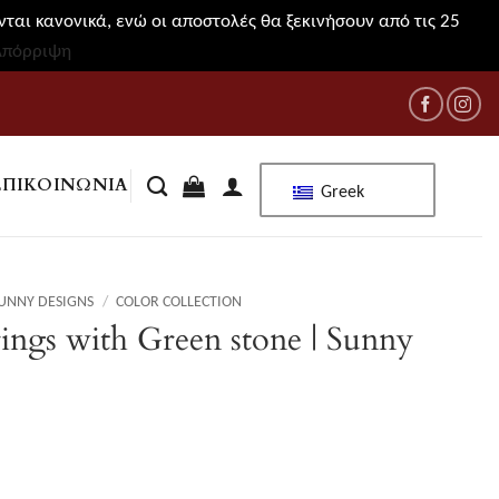
ται κανονικά, ενώ οι αποστολές θα ξεκινήσουν από τις 25
Απόρριψη
ΕΠΙΚΟΙΝΩΝΊΑ
Greek
UNNY DESIGNS
/
COLOR COLLECTION
ings with Green stone | Sunny