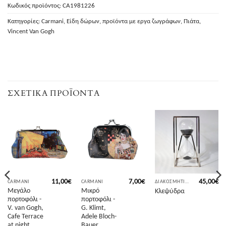
Κωδικός προϊόντος:
CA1981226
Κατηγορίες:
Carmani
,
Είδη δώρων
,
προϊόντα με εργα ζωγράφων
,
Πιάτα
,
Vincent Van Gogh
ΣΧΕΤΙΚΆ ΠΡΟΪΌΝΤΑ
11,00
€
7,00
€
45,00
€
CARMANI
CARMANI
ΔΙΑΚΟΣΜΗΤΙΚΆ ΑΝΤΙΚΕΊΜΕΝΑ
Μεγάλο
Μικρό
Κλεψύδρα
πορτοφόλι -
πορτοφόλι -
V. van Gogh,
G. Klimt,
Cafe Terrace
Adele Bloch-
at night
Bauer