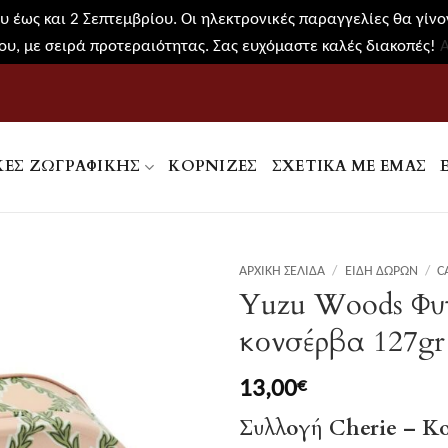
 έως και 2 Σεπτεμβρίου. Οι ηλεκτρονικές παραγγελίες θα γίνον
υ, με σειρά προτεραιότητας. Σας ευχόμαστε καλές διακοπές!
ΚΕΣ ΖΩΓΡΑΦΙΚΉΣ
ΚΟΡΝΊΖΕΣ
ΣΧΕΤΙΚΑ ΜΕ ΕΜΑΣ
ΑΡΧΙΚΉ ΣΕΛΊΔΑ
/
ΕΊΔΗ ΔΏΡΩΝ
/
C
Yuzu Woods Φυτι
κονσέρβα 127gr
13,00
€
Συλλογή Cherie – Κο