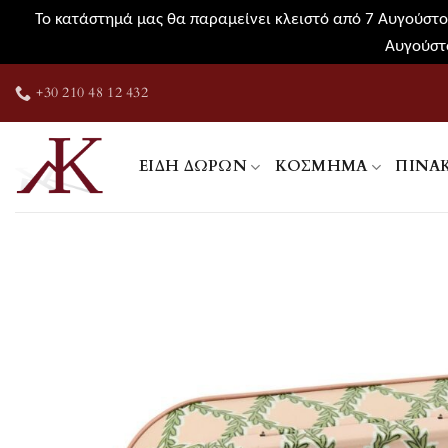
Το κατάστημά μας θα παραμείνει κλειστό από 7 Αυγούστου
Αυγούστο
Μετάβαση
+30 210 48 12 432
στο
περιεχόμενο
ΕΊΔΗ ΔΏΡΩΝ
ΚΌΣΜΗΜΑ
ΠΊΝΑ