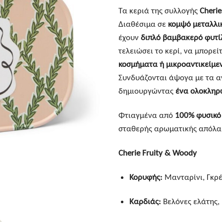
Τα κεριά της συλλογής
Cherie
Διαθέσιμα σε
κομψό μεταλλικ
έχουν
διπλό βαμβακερό φυτί
τελειώσει το κερί, να μπορεί
κοσμήματα ή μικροαντικείμε
Συνδυάζονται άψογα με τα αν
δημιουργώντας
ένα ολοκληρ
Φτιαγμένα από
100% φυσικό 
σταθερής αρωματικής απόλα
Cherie Fruity & Woody
Κορυφής:
Μανταρίνι, Γκρέ
Καρδιάς:
Βελόνες ελάτης, 