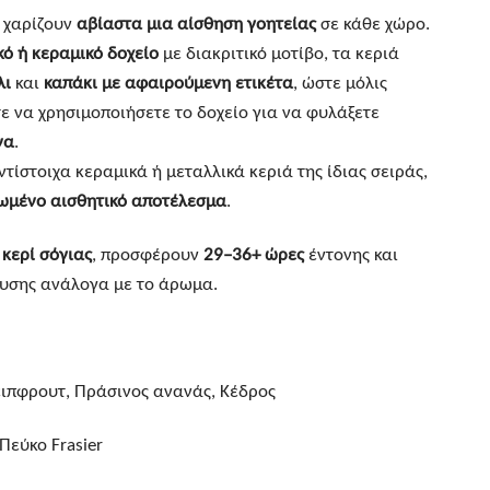
χαρίζουν
αβίαστα μια αίσθηση γοητείας
σε κάθε χώρο.
ό ή κεραμικό δοχείο
με διακριτικό μοτίβο, τα κεριά
λι
και
καπάκι με αφαιρούμενη ετικέτα
, ώστε μόλις
τε να χρησιμοποιήσετε το δοχείο για να φυλάξετε
να
.
τίστοιχα κεραμικά ή μεταλλικά κεριά της ίδιας σειράς,
ωμένο αισθητικό αποτέλεσμα
.
κερί σόγιας
, προσφέρουν
29–36+ ώρες
έντονης και
υσης ανάλογα με το άρωμα.
ιπφρουτ, Πράσινος ανανάς, Κέδρος
Πεύκο Frasier