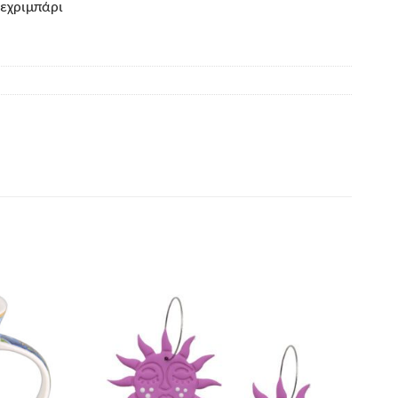
εχριμπάρι