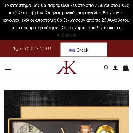
Το κατάστημά μας θα παραμείνει κλειστό από 7 Αυγούστου έως
και 2 Σεπτεμβρίου. Οι ηλεκτρονικές παραγγελίες θα γίνονται
κανονικά, ενώ οι αποστολές θα ξεκινήσουν από τις 25 Αυγούστου,
με σειρά προτεραιότητας. Σας ευχόμαστε καλές διακοπές!
Απόρριψη
Μετάβαση
+30 210 48 12 432
Greek
στο
περιεχόμενο