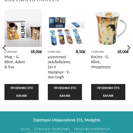
18,00
€
8,50
€
18,00
€
CARMANI
CARMANI
CARMANI
Mug – G.
μαγνητικοί
Κούπα - G.
Klimt, Adam
σελιδοδείκτες
Klimt,
& Eva
Σετ 4
Μητρότητα
τεμαχίων - V.
Van Gogh
ΠΡΟΣΘΉΚΗ ΣΤΟ
ΠΡΟΣΘΉΚΗ ΣΤΟ
ΠΡΟΣΘΉΚΗ ΣΤΟ
ΚΑΛΆΘΙ
ΚΑΛΆΘΙ
ΚΑΛΆΘΙ
Στρατηγού Μακρυγιάννη 131, Μοσχάτο
BLOG
ΑΣΦΑΛΕΊΣ ΠΛΗΡΩΜΈΣ
ΠΟΛΙΤΙΚΉ ΑΠΟΡΡΉΤΟΥ