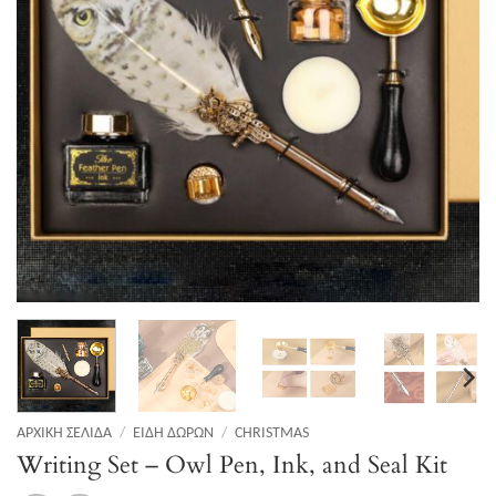
ΑΡΧΙΚΉ ΣΕΛΊΔΑ
/
ΕΊΔΗ ΔΏΡΩΝ
/
CHRISTMAS
Writing Set – Owl Pen, Ink, and Seal Kit