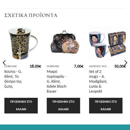
ΣΧΕΤΙΚΆ ΠΡΟΪΌΝΤΑ
18,00
€
7,00
€
50,00
€
CARMANI
CARMANI
AMEDEO MODIGLIANI
Κούπα - G.
Μικρό
Set of 2
Klimt, Το
πορτοφόλι -
mugs – A.
δέντρο της
G. Klimt,
Modigliani,
ζωής
Adele Bloch-
Lunia &
Bauer
Leopold
ΠΡΟΣΘΉΚΗ ΣΤΟ
ΠΡΟΣΘΉΚΗ ΣΤΟ
ΠΡΟΣΘΉΚΗ ΣΤΟ
ΚΑΛΆΘΙ
ΚΑΛΆΘΙ
ΚΑΛΆΘΙ