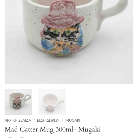
ΑΡΧΙΚΉ ΣΕΛΊΔΑ
/
ΕΊΔΗ ΔΏΡΩΝ
/
MUGAKI
Mad Catter Mug 300ml- Mugaki