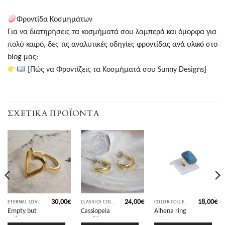
Φροντίδα Κοσμημάτων
Για να διατηρήσεις τα κοσμήματά σου λαμπερά και όμορφα για
πολύ καιρό, δες τις αναλυτικές οδηγίες φροντίδας ανά υλικό στο
blog μας:
[Πώς να Φροντίζεις τα Κοσμήματά σου Sunny Designs]
ΣΧΕΤΙΚΆ ΠΡΟΪΌΝΤΑ
30,00
€
24,00
€
18,00
€
ETERNAL LOVE COLLECTION
CLASSICS COLLECTION
COLOR COLLECTION
Empty but
Cassiopeia
Alhena ring
Full Heart
small hoop
with