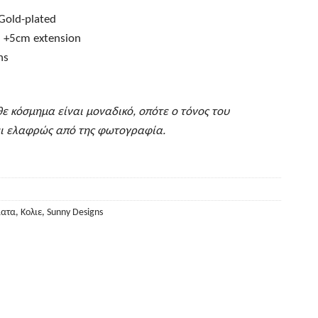
Gold-plated
m +5cm extension
ns
θε κόσμημα είναι μοναδικό, οπότε ο τόνος του
ι ελαφρώς από της φωτογραφία.
ατα
,
Κολιε
,
Sunny Designs