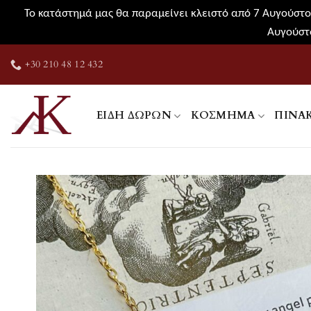
Το κατάστημά μας θα παραμείνει κλειστό από 7 Αυγούστου
Αυγούστο
Μετάβαση
+30 210 48 12 432
στο
περιεχόμενο
ΕΊΔΗ ΔΏΡΩΝ
ΚΌΣΜΗΜΑ
ΠΊΝΑ