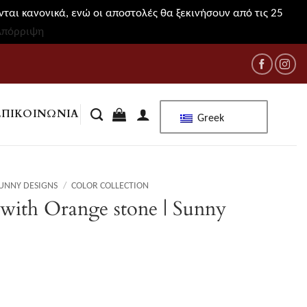
ται κανονικά, ενώ οι αποστολές θα ξεκινήσουν από τις 25
Απόρριψη
ΕΠΙΚΟΙΝΩΝΊΑ
Greek
UNNY DESIGNS
/
COLOR COLLECTION
e with Orange stone | Sunny