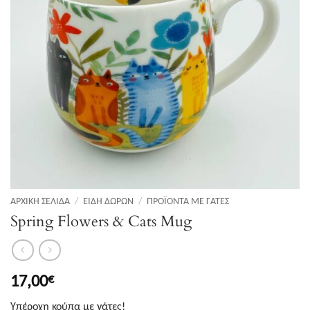
ΑΡΧΙΚΉ ΣΕΛΊΔΑ
/
ΕΊΔΗ ΔΏΡΩΝ
/
ΠΡΟΪΌΝΤΑ ΜΕ ΓΆΤΕΣ
Spring Flowers & Cats Mug
17,00
€
Υπέροχη κούπα με γάτες!