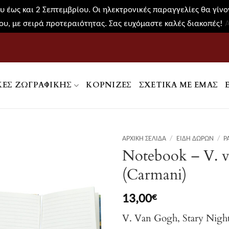
 έως και 2 Σεπτεμβρίου. Οι ηλεκτρονικές παραγγελίες θα γίνον
υ, με σειρά προτεραιότητας. Σας ευχόμαστε καλές διακοπές!
ΚΕΣ ΖΩΓΡΑΦΙΚΉΣ
ΚΟΡΝΊΖΕΣ
ΣΧΕΤΙΚΑ ΜΕ ΕΜΑΣ
ΑΡΧΙΚΉ ΣΕΛΊΔΑ
/
ΕΊΔΗ ΔΏΡΩΝ
/
P
Notebook – V. v
(Carmani)
13,00
€
V. Van Gogh, Stary Nigh