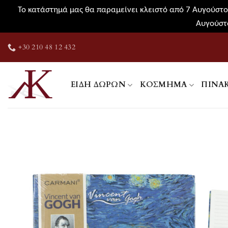
Το κατάστημά μας θα παραμείνει κλειστό από 7 Αυγούστου
Αυγούστο
Μετάβαση
+30 210 48 12 432
στο
περιεχόμενο
ΕΊΔΗ ΔΏΡΩΝ
ΚΌΣΜΗΜΑ
ΠΊΝΑ