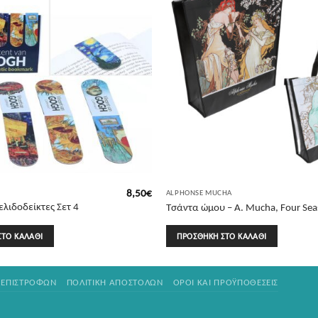
8,50
€
ALPHONSE MUCHA
ελιδοδείκτες Σετ 4
Τσάντα ώμου – A. Mucha, Four Se
. Van Gogh
ΣΤΟ ΚΑΛΆΘΙ
ΠΡΟΣΘΉΚΗ ΣΤΟ ΚΑΛΆΘΙ
 ΕΠΙΣΤΡΟΦΏΝ
ΠΟΛΙΤΙΚΉ ΑΠΟΣΤΟΛΏΝ
ΌΡΟΙ ΚΑΙ ΠΡΟΫΠΟΘΈΣΕΙΣ