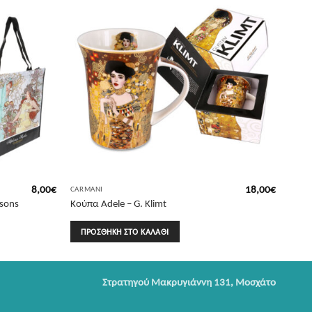
8,00
€
18,00
€
CARMANI
asons
Κούπα Adele – G. Klimt
ΠΡΟΣΘΉΚΗ ΣΤΟ ΚΑΛΆΘΙ
Στρατηγού Μακρυγιάννη 131, Μοσχάτο