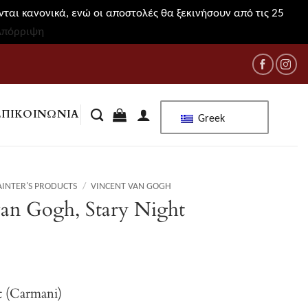
ται κανονικά, ενώ οι αποστολές θα ξεκινήσουν από τις 25
Απόρριψη
ΕΠΙΚΟΙΝΩΝΊΑ
Greek
AINTER'S PRODUCTS
/
VINCENT VAN GOGH
an Gogh, Stary Night
t (Carmani)