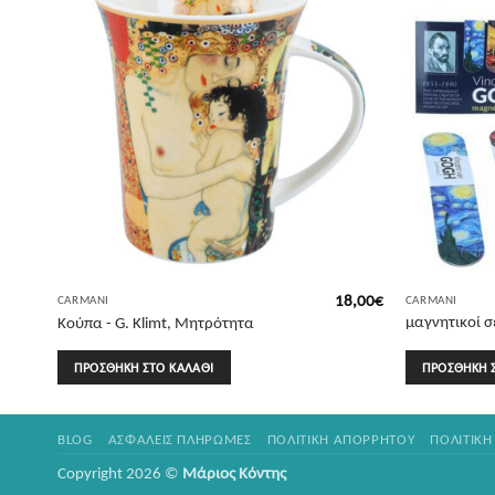
8,00
€
18,00
€
CARMANI
CARMANI
μαγνητικοί σ
Κούπα - G. Klimt, Μητρότητα
τεμαχίων - V
ΠΡΟΣΘΉΚΗ ΣΤΟ ΚΑΛΆΘΙ
ΠΡΟΣΘΉΚΗ 
BLOG
ΑΣΦΑΛΕΊΣ ΠΛΗΡΩΜΈΣ
ΠΟΛΙΤΙΚΉ ΑΠΟΡΡΉΤΟΥ
ΠΟΛΙΤΙΚΉ
Copyright 2026 ©
Μάριος Κόντης