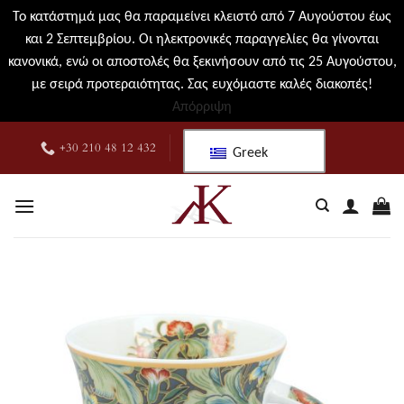
Το κατάστημά μας θα παραμείνει κλειστό από 7 Αυγούστου έως
και 2 Σεπτεμβρίου. Οι ηλεκτρονικές παραγγελίες θα γίνονται
κανονικά, ενώ οι αποστολές θα ξεκινήσουν από τις 25 Αυγούστου,
με σειρά προτεραιότητας. Σας ευχόμαστε καλές διακοπές!
Απόρριψη
Μετάβαση
+30 210 48 12 432
Greek
στο
περιεχόμενο