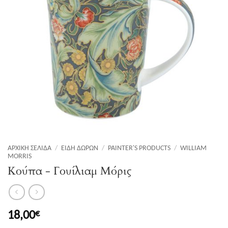
ΑΡΧΙΚΉ ΣΕΛΊΔΑ
/
ΕΊΔΗ ΔΏΡΩΝ
/
PAINTER'S PRODUCTS
/
WILLIAM
MORRIS
Κούπα - Γουίλιαμ Μόρις
18,00
€