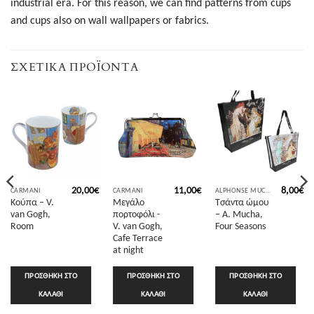
industrial era. For this reason, we can find patterns from cups
and cups also on wall wallpapers or fabrics.
ΣΧΕΤΙΚΆ ΠΡΟΪΌΝΤΑ
20,00
€
11,00
€
8,00
€
CARMANI
CARMANI
ALPHONSE MUCHA
Κούπα – V.
Μεγάλο
Τσάντα ώμου
van Gogh,
πορτοφόλι -
– A. Mucha,
Room
V. van Gogh,
Four Seasons
Cafe Terrace
at night
ΠΡΟΣΘΉΚΗ ΣΤΟ
ΠΡΟΣΘΉΚΗ ΣΤΟ
ΠΡΟΣΘΉΚΗ ΣΤΟ
ΚΑΛΆΘΙ
ΚΑΛΆΘΙ
ΚΑΛΆΘΙ