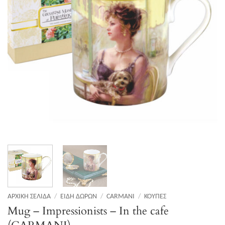
ΑΡΧΙΚΉ ΣΕΛΊΔΑ
/
ΕΊΔΗ ΔΏΡΩΝ
/
CARMANI
/
ΚΟΎΠΕΣ
Mug – Impressionists – In the cafe