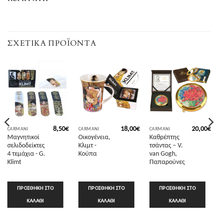
ΣΧΕΤΙΚΆ ΠΡΟΪΌΝΤΑ
8,50
€
18,00
€
20,00
€
CARMANI
CARMANI
CARMANI
Μαγνητικοί
Οικογένεια,
Καθρέπτης
σελιδοδείκτες
Κλιμτ -
τσάντας – V.
4 τεμάχια - G.
Κούπα
van Gogh,
Klimt
Παπαρούνες
ΠΡΟΣΘΉΚΗ ΣΤΟ
ΠΡΟΣΘΉΚΗ ΣΤΟ
ΠΡΟΣΘΉΚΗ ΣΤΟ
ΚΑΛΆΘΙ
ΚΑΛΆΘΙ
ΚΑΛΆΘΙ