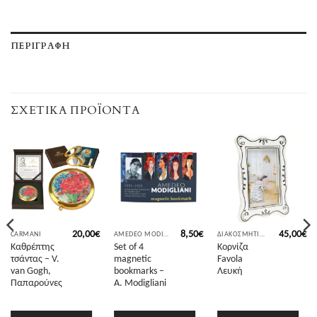
ΠΕΡΙΓΡΑΦΉ
ΣΧΕΤΙΚΆ ΠΡΟΪΌΝΤΑ
20,00
€
8,50
€
45,00
€
CARMANI
AMEDEO MODIGLIANI
ΔΙΑΚΟΣΜΗΤΙΚΆ ΑΝΤΙΚΕΊΜΕΝΑ
Καθρέπτης
Set of 4
Κορνίζα
τσάντας – V.
magnetic
Favola
van Gogh,
bookmarks –
Λευκή
Παπαρούνες
A. Modigliani