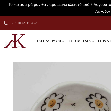
Το κατάστημά μας θα παραμείνει κλειστό από 7 Αυγούστου
Αυγούστο
Μετάβαση
+30 210 48 12 432
στο
περιεχόμενο
ΕΊΔΗ ΔΏΡΩΝ
ΚΌΣΜΗΜΑ
ΠΊΝΑ