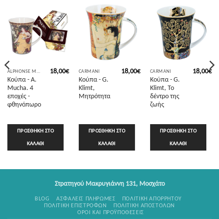
18,00
€
18,00
€
18,00
€
ALPHONSE MUCHA
CARMANI
CARMANI
Κούπα - A.
Κούπα - G.
Κούπα - G.
Mucha. 4
Klimt,
Klimt, Το
εποχές -
Μητρότητα
δέντρο της
φθηνόπωρο
ζωής
ΠΡΟΣΘΉΚΗ ΣΤΟ
ΠΡΟΣΘΉΚΗ ΣΤΟ
ΠΡΟΣΘΉΚΗ ΣΤΟ
ΚΑΛΆΘΙ
ΚΑΛΆΘΙ
ΚΑΛΆΘΙ
Στρατηγού Μακρυγιάννη 131, Μοσχάτο
BLOG
ΑΣΦΑΛΕΊΣ ΠΛΗΡΩΜΈΣ
ΠΟΛΙΤΙΚΉ ΑΠΟΡΡΉΤΟΥ
ΠΟΛΙΤΙΚΉ ΕΠΙΣΤΡΟΦΏΝ
ΠΟΛΙΤΙΚΉ ΑΠΟΣΤΟΛΏΝ
ΌΡΟΙ ΚΑΙ ΠΡΟΫΠΟΘΈΣΕΙΣ