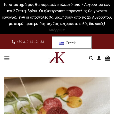
Το κατάστημά μας θα παραμείνει κλειστό από 7 Αυγούστου έως
και 2 Σεπτεμβρίου. Οι ηλεκτρονικές παραγγελίες θα γίνονται
κανονικά, ενώ οι αποστολές θα ξεκινήσουν από τις 25 Αυγούστου,
με σειρά προτεραιότητας. Σας ευχόμαστε καλές διακοπές!
Απόρριψη
Μετάβαση
+30 210 48 12 432
Greek
στο
περιεχόμενο