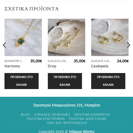
ΣΧΕΤΙΚΆ ΠΡΟΪΌΝΤΑ
35,00
€
35,00
€
24,00
€
GEOMETRY COLLECTION
CLASSICS COLLECTION
CLASSICS COLLECTION
Harmony
Drop
Cassiopeia
necklace
earrings |
small hoop
with
Sunny
earrings |
ΠΡΟΣΘΉΚΗ ΣΤΟ
ΠΡΟΣΘΉΚΗ ΣΤΟ
ΠΡΟΣΘΉΚΗ ΣΤΟ
Iridescent
Designs
Sunny
ΚΑΛΆΘΙ
ΚΑΛΆΘΙ
ΚΑΛΆΘΙ
Blue stone |
Designs
Sunny
Designs
Στρατηγού Μακρυγιάννη 131, Μοσχάτο
BLOG
ΑΣΦΑΛΕΊΣ ΠΛΗΡΩΜΈΣ
ΠΟΛΙΤΙΚΉ ΑΠΟΡΡΉΤΟΥ
ΠΟΛΙΤΙΚΉ ΕΠΙΣΤΡΟΦΏΝ
ΠΟΛΙΤΙΚΉ ΑΠΟΣΤΟΛΏΝ
ΌΡΟΙ ΚΑΙ ΠΡΟΫΠΟΘΈΣΕΙΣ
Copyright 2026 ©
Μάριος Κόντης