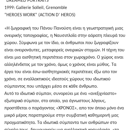
“DREAMED PORTRAITS”
1999: Gallerie Solleil, Grenomble
“HEROES WORK” (ACTION D’ HEROS)
«Η ζωγραφική του Πάνου Πανούση είναι η γεωστρατιγική μιας
ονειρικής τοπογραφίας, η Ναυσιπλοΐα στην αόρατη πλευρά του
χώρου. Σύμφωνα με τον ίδιο, οι άνθρωποι που ζωγραφίζουν
είναι ονειρονάυτες, μεταφορείς ονειρικών στιγμών. Η τέχνη του
είναι μια αισθητική περιπέτεια στον χωροχρόνο. Ο χώρος ειναι
αλληλένδετος με τον χρόνο, όμως ο χρόνος είναι μύθος. Τα
έργα του είναι έσω-αισθητηριακές περιπέτειες έξω απο τον
χρόνο, σε εναλλακτικούς ιδεατούς χώρους του ιδιωτικού
σύμπαντος που υπάρχει μέσα σε κάθε άνθρωπο.
Αυτό το ιδιωτικό σύμπαν, συνορεύει με ένα «ανεξιχνίαστο»
εξωτερικό σύμπαν, στο οποίο, για άγνωστους λόγους,
προστίθεται ο παράγοντας «ΧΡΟΝΟΣ», απο τον όποιο μόνο ένα
μικρό μέρος παρατηρούμε στην συμβατική καθημερινή μας
πραγματικότητα. Τα ιδιωτικά σύμπαντα των ανθρώπων στο
σύνολο τους, δημιουργούν μια εναλλακτική κοσμολογία, «τα