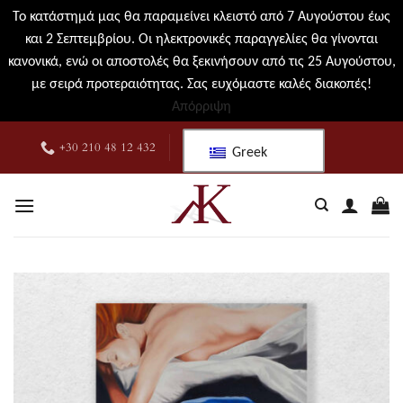
Το κατάστημά μας θα παραμείνει κλειστό από 7 Αυγούστου έως
και 2 Σεπτεμβρίου. Οι ηλεκτρονικές παραγγελίες θα γίνονται
κανονικά, ενώ οι αποστολές θα ξεκινήσουν από τις 25 Αυγούστου,
με σειρά προτεραιότητας. Σας ευχόμαστε καλές διακοπές!
Απόρριψη
Μετάβαση
+30 210 48 12 432
Greek
στο
περιεχόμενο