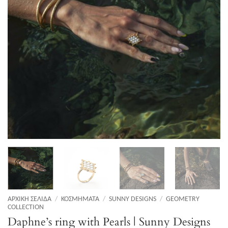
ΑΡΧΙΚΉ ΣΕΛΊΔΑ
/
ΚΟΣΜΉΜΑΤΑ
/
SUNNY DESIGNS
/
GEOMETRY
COLLECTION
Daphne’s ring with Pearls | Sunny Designs