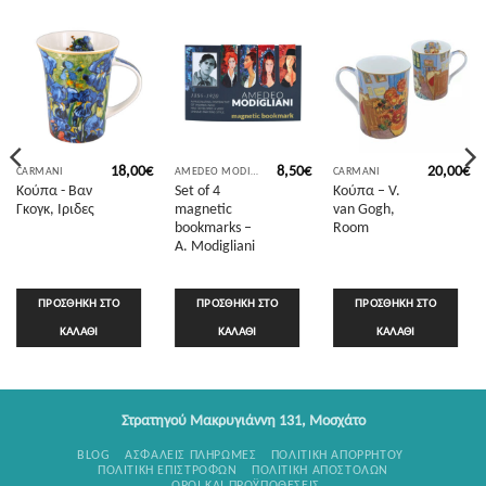
18,00
€
8,50
€
20,00
€
CARMANI
AMEDEO MODIGLIANI
CARMANI
Κούπα - Βαν
Set of 4
Κούπα – V.
Γκογκ, Ιριδες
magnetic
van Gogh,
bookmarks –
Room
A. Modigliani
ΠΡΟΣΘΉΚΗ ΣΤΟ
ΠΡΟΣΘΉΚΗ ΣΤΟ
ΠΡΟΣΘΉΚΗ ΣΤΟ
ΚΑΛΆΘΙ
ΚΑΛΆΘΙ
ΚΑΛΆΘΙ
Στρατηγού Μακρυγιάννη 131, Μοσχάτο
BLOG
ΑΣΦΑΛΕΊΣ ΠΛΗΡΩΜΈΣ
ΠΟΛΙΤΙΚΉ ΑΠΟΡΡΉΤΟΥ
ΠΟΛΙΤΙΚΉ ΕΠΙΣΤΡΟΦΏΝ
ΠΟΛΙΤΙΚΉ ΑΠΟΣΤΟΛΏΝ
ΌΡΟΙ ΚΑΙ ΠΡΟΫΠΟΘΈΣΕΙΣ