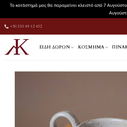
Το κατάστημά μας θα παραμείνει κλειστό από 7 Αυγούστου
Αυγούστο
Μετάβαση
+30 210 48 12 432
στο
περιεχόμενο
ΕΊΔΗ ΔΏΡΩΝ
ΚΌΣΜΗΜΑ
ΠΊΝΑ