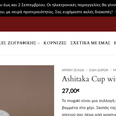
 έως και 2 Σεπτεμβρίου. Οι ηλεκτρονικές παραγγελίες θα γίνον
υ, με σειρά προτεραιότητας. Σας ευχόμαστε καλές διακοπές!
ΚΕΣ ΖΩΓΡΑΦΙΚΉΣ
ΚΟΡΝΊΖΕΣ
ΣΧΕΤΙΚΑ ΜΕ ΕΜΑΣ
ΑΡΧΙΚΉ ΣΕΛΊΔΑ
/
ΕΊΔΗ ΔΏΡΩΝ
/
M
Ashitaka Cup wi
27,00
€
Το mugaki είναι μια συλλογή 
βαμμένα στο χέρι. Σκοπός της
σπιτιού σας πέρα από χρηστι