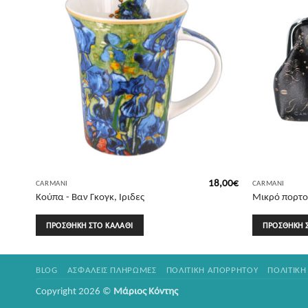
8,00
€
18,00
€
CARMANI
CARMANI
Μικρό πορτοφ
Κούπα - Βαν Γκογκ, Ιριδες
Bloch-Bauer
ΠΡΟΣΘΉΚΗ ΣΤΟ ΚΑΛΆΘΙ
ΠΡΟΣΘΉΚΗ 
BLOG
ΑΣΦΑΛΕΊΣ ΠΛΗΡΩΜΈΣ
ΠΟΛΙΤΙΚΉ ΑΠΟΡΡΉΤΟΥ
ΠΟΛΙΤΙΚΉ
Copyright 2026 ©
Μάριος Κόντης