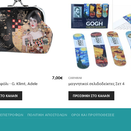
7,00
€
CARMANI
όλι - G. Klimt, Adele
μαγνητικοί σελιδοδείκτες Σετ 4
τεμαχίων - V. Van Gogh
ΣΤΟ ΚΑΛΆΘΙ
ΠΡΟΣΘΉΚΗ ΣΤΟ ΚΑΛΆΘΙ
 ΕΠΙΣΤΡΟΦΏΝ
ΠΟΛΙΤΙΚΉ ΑΠΟΣΤΟΛΏΝ
ΌΡΟΙ ΚΑΙ ΠΡΟΫΠΟΘΈΣΕΙΣ