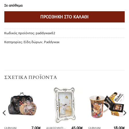
Σε απόθεμα
ΠΡΟΣΘΉΚΗ ΣΤΟ ΚΑΛΆΘΙ
Κωδικός προϊόντος:
paddywax62
Κατηγορίες:
Είδη δώρων
,
Paddywax
ΣΧΕΤΙΚΆ ΠΡΟΪΌΝΤΑ
7,00
€
45,00
€
18,00
€
CARMANI
ΔΙΑΚΟΣΜΗΤΙΚΆ ΑΝΤΙΚΕΊΜΕΝΑ
CARMANI