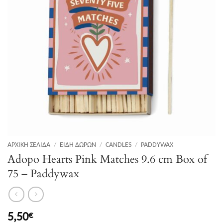
ΑΡΧΙΚΉ ΣΕΛΊΔΑ
/
ΕΊΔΗ ΔΏΡΩΝ
/
CANDLES
/
PADDYWAX
Adopo Hearts Pink Matches 9.6 cm Box of
75 – Paddywax
5,50
€