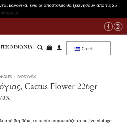
ται κανονικά, ενώ οι αποστολές θα ξεκινήσουν από τις 25
Απόρριψη
ΕΠΙΚΟΙΝΩΝΊΑ
Greek
ANDLES
/
PADDYWAX
όγιας, Cactus Flower 226gr
wax
λι από βαμβάκι, το οποίο παρουσιάζεται σε ένα vintage