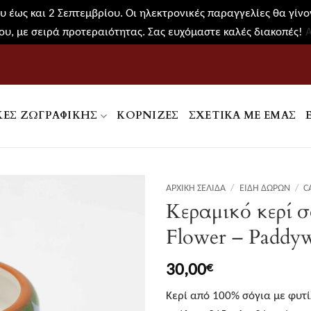
 έως και 2 Σεπτεμβρίου. Οι ηλεκτρονικές παραγγελίες θα γίνον
υ, με σειρά προτεραιότητας. Σας ευχόμαστε καλές διακοπές!
ΚΕΣ ΖΩΓΡΑΦΙΚΉΣ
ΚΟΡΝΊΖΕΣ
ΣΧΕΤΙΚΑ ΜΕ ΕΜΑΣ
ΑΡΧΙΚΉ ΣΕΛΊΔΑ
/
ΕΊΔΗ ΔΏΡΩΝ
/
C
Κεραμικό κερί σ
Flower – Paddy
30,00
€
Κερί από 100% σόγια με φυτί