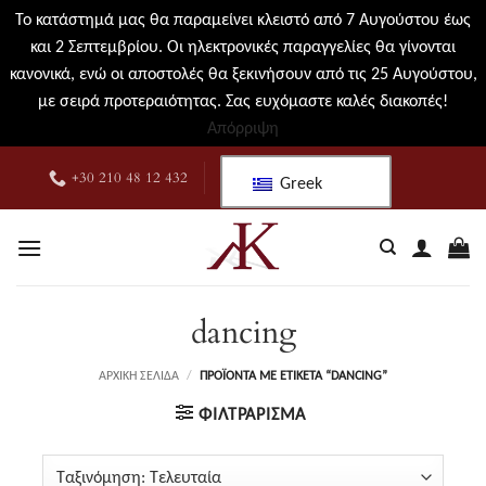
Το κατάστημά μας θα παραμείνει κλειστό από 7 Αυγούστου έως
και 2 Σεπτεμβρίου. Οι ηλεκτρονικές παραγγελίες θα γίνονται
κανονικά, ενώ οι αποστολές θα ξεκινήσουν από τις 25 Αυγούστου,
με σειρά προτεραιότητας. Σας ευχόμαστε καλές διακοπές!
Απόρριψη
Μετάβαση
+30 210 48 12 432
Greek
στο
περιεχόμενο
dancing
ΑΡΧΙΚΉ ΣΕΛΊΔΑ
/
ΠΡΟΪΌΝΤΑ ΜΕ ΕΤΙΚΈΤΑ “DANCING”
ΦΙΛΤΡΆΡΙΣΜΑ